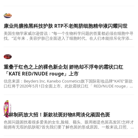
补水保湿工作了。而秋冬季也是
康业尚膳推黑科技护肤 RTP不老阁脐细胞精华液闪耀问世
美国生物学家威尔逊曾说：“每一个生物科学问题的答案都必须在细胞中寻
找。”近年来，美容护肤已全面进入了细胞时代。在人们本能排斥化学添
加，追崇天然的当下，不少护肤
重叠于红色之上的裸色新企划 娇艳却不浮夸的霜状口红
「KATE RED/NUDE rouge」上市
信息来源：Beyders Inc. Kanebo Cosmetics旗下国际彩妆品牌“KATE”新款
口红将于2020年5月1日全面上市。此款霜状口红「 RED/NUDE rouge」
(全8种)将裸色重叠于红色
小林制药放大招！新款祛斑好物8周淡化顽固色斑
色斑问题困扰着很多爱美的女生,脸颊、额头、眼周都是色斑高发区!怎样才
能拥有无瑕的肌肤呢?首先我们要了解色斑的形成原因。一般来说,日照、
年龄增长等因素都会带来色斑。我