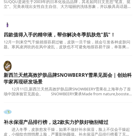
SUQQU是诞生于2003年的日本化妆品品牌，其名如同日文意思“笔直、挺
立”。完美表现出女性自主自信、大方端丽的洗练形象，并以极具高话题性
的个性色彩，唤起女人心底对
四款值得入手的精华液，帮你解决冬季肌肤危"肌"！
12月一到来空气干燥就很容易过敏，皮肤一旦干燥，就会引发各种皮肤问
题。寒风凌冽吹的在风中凌乱，皮肤也不可避免地很容易干躁，单靠爽肤
水和乳液已经hold不住这个季节了，需要给肌肤
新西兰天然高效护肤品牌SNOWBERRY雪果见面会｜创始科
学家再现研发场景
12月11日,新西兰天然高效护肤品牌SNOWBEERY雪果在上海举办了首
场中国体验官见面会。 SNOWBEERY秉承Made from nature,boosted
by science承自天然,科学焕肌的品牌理
补水保湿产品排行榜，这2款实力护肤好物别错过
进入冬季，皮肤愈发干燥，如果不做好补水保湿，脸上不仅会干燥起
皮，小细纹也悄悄爬上脸，严重影响颜值。补水保湿产品排行榜看了无数