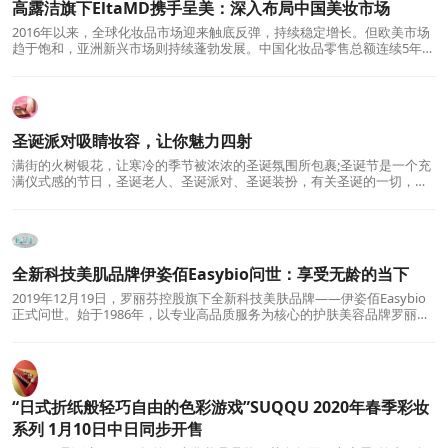
高露洁旗下EltaMD携手呈美：深入布局中国美妆市场
2016年以来，全球化妆品市场迎来触底反弹，持续稳定增长。但欧美市场
趋于饱和，亚洲新兴市场则持续蓬勃发展。中国化妆品零售总额连续5年快
速增长，未来的中国美妆市场依然彰显着巨
圣诞派对吸睛妆容，让你魅力四射
满街的火树银花，让寒冷的季节被浓浓的圣诞氛围所包裹;圣诞节是一个充
满仪式感的节日，圣诞老人、圣诞派对、圣诞装扮，有关圣诞的一切，都
是那么美好!即将来临的2019年圣诞，你的派对
全新科技美肌品牌伊姿佰Easybio问世：享受无龄的当下
2019年12月19日，罗丽芬控股旗下全新科技美肤品牌——伊姿佰Easybio
正式问世。始于1986年，以专业高品质服务为核心的护肤美容品牌罗丽
芬，继推出葛林若、圣迪妮尔、黛
“日式折纸般轻巧自由的色彩游戏”SUQQU 2020年春季彩妆
系列 1月10日中日同步开售