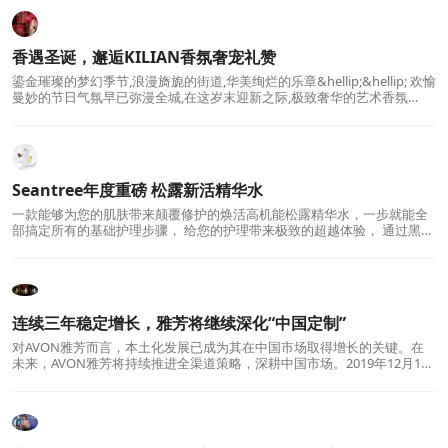
香遇圣诞，邂逅KILIAN香氛奢宠礼赞
鎏金璀璨的梦幻季节,浪漫旖旎的街道,华美绚烂的乐章&hellip;&hellip; 欢愉
曼妙的节日气氛早已弥漫全城,在这岁末迎新之际,极致奢华的艺术香氛
KILIAN,邀你一起礼遇浓情圣诞,
Seantree年度重磅 松露新活精华水
一款能够为您的肌肤带来颠覆修护的焕活高机能松露精华水，一步就能全
部搞定所有的基础护理步骤， 给您的护理带来极致的超越体验， 通过黑松
露、纳米金、鱼子酱、三重浆果复合萃取
连续三年稳定增长，雅芳将继续深化“中国定制”
对AVON雅芳而言，本土化发展已成为其在中国市场取得增长的关键。在
未来，AVON雅芳将持续推进全渠道策略，深耕中国市场。2019年12月16
日，AVON雅芳在北京举办媒体沟通会，对品牌2019年