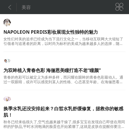


美容
NAPOLEON PERDIS彩妆展现女性独特的魅力
女性们对美的追求已经成为当下流行文化之一，当移动互联网大大缩短了
引领者与追逐者的距离，以时尚为标杆的美成为越来越多人的选择，随之
而来的彩妆需求也愈发强烈。在这种呼声下
为双眸植入青春色彩 海俪恩美瞳打造不老“瞳颜”
青春的色彩可以被定义为多种多样，而闪耀在眼眸的青春色彩最动人。通
过一双眼睛，或许可以感觉到某人的性格、心态甚至年龄。在海俪恩看
来，双眼最容易绽放青春的色彩，如果你想令自
换季水乳还没安排起来？白皙水乳舒缓修复，拯救你的敏感
肌！
秋冬已经来临很久了,空气也越来越干燥了,很多宝宝在发现自己即使在用同
样的护肤品,平时水润饱满的脸蛋也开始紧绷了,这就是皮肤在提醒你要注意