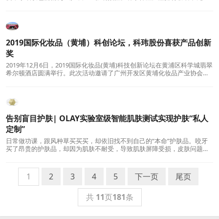
遍，却不知道哪款最适合。其实补水和保湿是两个
2019国际化妆品（黄埔）科创论坛，科玮股份喜获产品创新
奖
2019年12月6日，2019国际化妆品(黄埔)科技创新论坛在黄浦区科学城翡翠
希尔顿酒店圆满举行。此次活动邀请了广州开发区黄埔化妆品产业协会会
长郑伟东先生、IFSCC(国际化妆品科
告别盲目护肤| OLAY实验室级智能肌肤测试实现护肤“私人
定制”
日常做功课，跟风种草买买买，却依旧找不到自己的“本命”护肤品。咬牙
买了昂贵的护肤品，却因为肌肤不耐受，导致肌肤屏障受损，皮肤问题加
剧?在选择护肤品之前，你真的了解
1
2
3
4
5
下一页
尾页
共
11
页
181
条