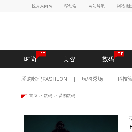
悦秀风尚网
移动端
网站导航
网站地
时尚
美容
数码
爱购数码FASHLON
|
玩物秀场
|
科技
首页
>
数码
>
爱购数码