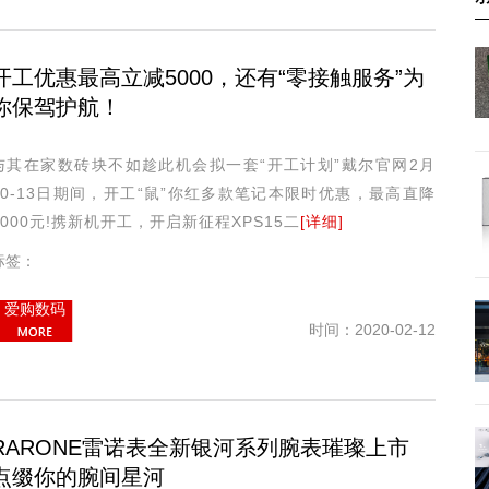
开工优惠最高立减5000，还有“零接触服务”为
你保驾护航！
与其在家数砖块不如趁此机会拟一套“开工计划”戴尔官网2月
10-13日期间，开工“鼠”你红多款笔记本限时优惠，最高直降
5000元!携新机开工，开启新征程XPS15二
[详细]
标签：
爱购数码
时间：2020-02-12
RARONE雷诺表全新银河系列腕表璀璨上市
点缀你的腕间星河