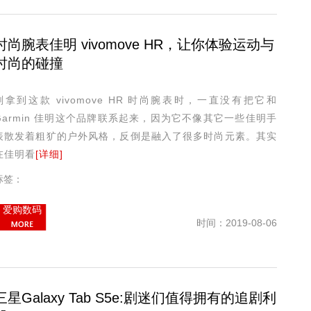
时尚腕表佳明 vivomove HR，让你体验运动与
时尚的碰撞
刚拿到这款 vivomove HR 时尚腕表时，一直没有把它和
Garmin 佳明这个品牌联系起来，因为它不像其它一些佳明手
表散发着粗犷的户外风格，反倒是融入了很多时尚元素。其实
在佳明看
[详细]
标签：
爱购数码
时间：2019-08-06
三星Galaxy Tab S5e:剧迷们值得拥有的追剧利