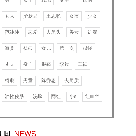
女人
护肤品
王思聪
女友
少女
范冰冰
恋爱
去黑头
美女
饥渴
寂寞
祛痘
女儿
第一次
眼袋
丈夫
身亡
眼霜
李晨
车祸
粉刺
男童
陈乔恩
去角质
油性皮肤
洗脸
网红
小s
红血丝
新闻
NEWS