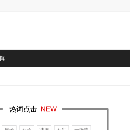
闻
热词点击
NEW
男子
女子
减肥
女生
一夜情