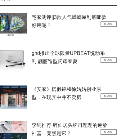
宅家测评||3款人气蟑螂屋到底哪款
好用呢？
MORE
ghd推出全球限量UPBEAT悦动系
列 靓丽造型闪耀春夏
MORE
《安家》房似锦和徐姑姑创业原
型，在现实中并不卖房
MORE
李纯推荐 醉仙居头牌司理理的逆龄
神器，竟然是它？
MORE