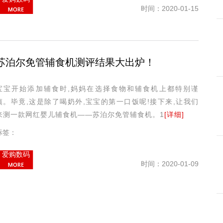
时间：2020-01-15
苏泊尔免管辅食机测评结果大出炉！
宝宝开始添加辅食时,妈妈在选择食物和辅食机上都特别谨
慎。毕竟,这是除了喝奶外,宝宝的第一口饭呢!接下来,让我们
来测一款网红婴儿辅食机——苏泊尔免管辅食机。1
[详细]
标签：
爱购数码
时间：2020-01-09