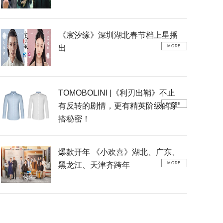
《宸汐缘》深圳湖北春节档上星播
出
MORE
TOMOBOLINI |《利刃出鞘》不止
有反转的剧情，更有精英阶级的穿
MORE
搭秘密！
爆款开年 《小欢喜》湖北、广东、
黑龙江、天津齐跨年
MORE