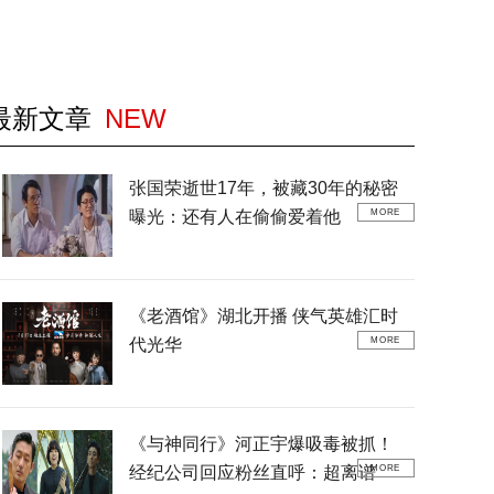
最新文章
NEW
张国荣逝世17年，被藏30年的秘密
曝光：还有人在偷偷爱着他
MORE
《老酒馆》湖北开播 侠气英雄汇时
代光华
MORE
《与神同行》河正宇爆吸毒被抓！
经纪公司回应粉丝直呼：超离谱
MORE