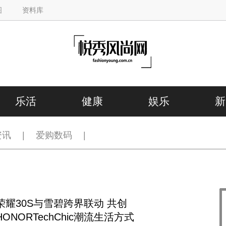
图
资料库
乐活
健康
娱乐
新
资讯
|
爱购数码
|
荣耀30S与雪碧跨界联动 共创
HONORTechChic潮流生活方式