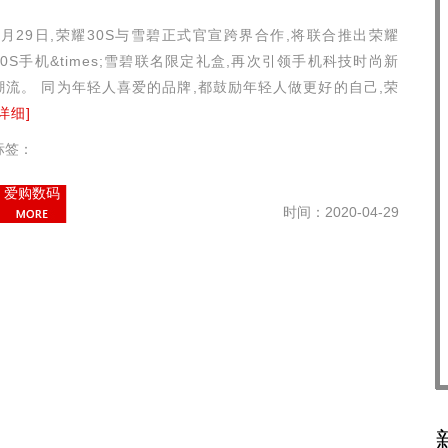
4月29日,荣耀30S与雪碧正式官宣跨界合作,将联合推出荣耀
30S手机&times;雪碧联名限定礼盒,再次引领手机科技时尚新
潮流。 同为年轻人喜爱的品牌,都鼓励年轻人做更好的自己,荣
[详细]
标签：
爱购数码
时间：2020-04-29