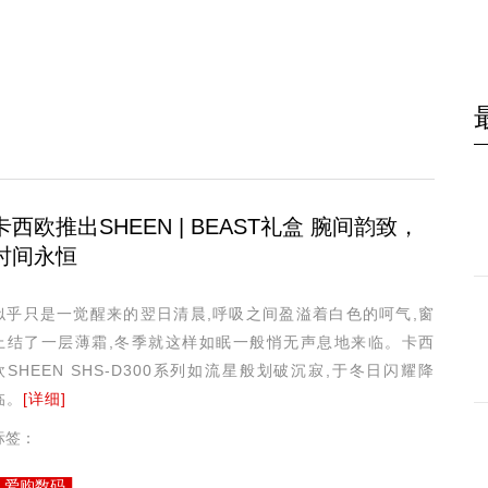
卡西欧推出SHEEN | BEAST礼盒 腕间韵致，
时间永恒
似乎只是一觉醒来的翌日清晨,呼吸之间盈溢着白色的呵气,窗
上结了一层薄霜,冬季就这样如眠一般悄无声息地来临。卡西
欧SHEEN SHS-D300系列如流星般划破沉寂,于冬日闪耀降
临。
[详细]
标签：
爱购数码