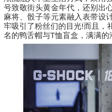
号致敬街头黄金年代，还别出
麻将、骰子等元素融入表带设
牢吸引了粉丝们的目光!而且，
名的鸭舌帽与T恤盲盒，满满的