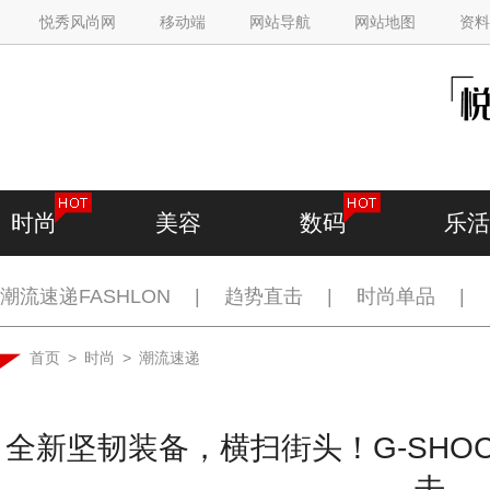
悦秀风尚网
移动端
网站导航
网站地图
资料
时尚
美容
数码
乐活
潮流速递FASHLON
|
趋势直击
|
时尚单品
|
首页
>
时尚
>
潮流速递
全新坚韧装备，横扫街头！G-SHO
击