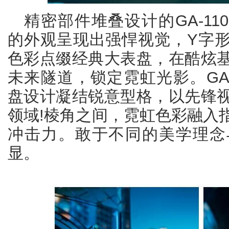
精密部件堆叠设计的GA-11
的外观呈现出强悍视觉，Y字
色彩点缀经典大表盘，在酷炫
未来隧道，锁定霓虹光影。GA-B
盘设计凝结锐意型格，以先锋
领域!棱角之间，霓虹色彩融入
冲击力。敢于不同的美学理念
显。