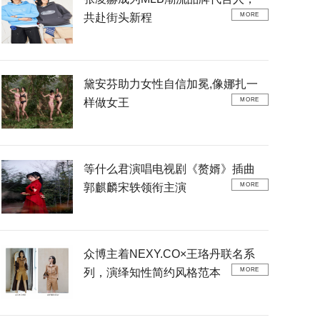
共赴街头新程
MORE
黛安芬助力女性自信加冕,像娜扎一
样做女王
MORE
等什么君演唱电视剧《赘婿》插曲
郭麒麟宋轶领衔主演
MORE
众博主着NEXY.CO×王珞丹联名系
列，演绎知性简约风格范本
MORE