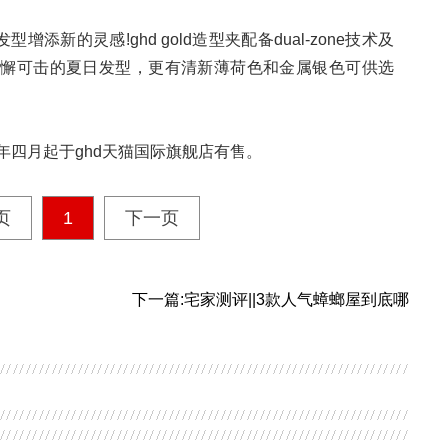
增添新的灵感!ghd gold造型夹配备dual-zone技术及
无懈可击的夏日发型，更有清新薄荷色和金属银色可供选
20年四月起于ghd天猫国际旗舰店有售。
页
1
下一页
下一篇:宅家测评||3款人气蟑螂屋到底哪