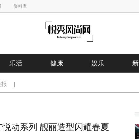
图
资料库
乐活
健康
娱乐
新
快报
|
AT悦动系列 靓丽造型闪耀春夏