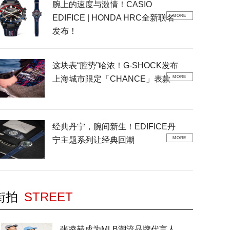
腕上的速度与激情！CASIO
EDIFICE | HONDA HRC全新联名
MORE
发布！
这块表“腔势”哈浓！G-SHOCK发布
上海城市限定「CHANCE」表款
MORE
经典丹宁，腕间新生！EDIFICE丹
宁主题系列让经典回潮
MORE
街拍
STREET
张凌赫成为MLB潮流品牌代言人，