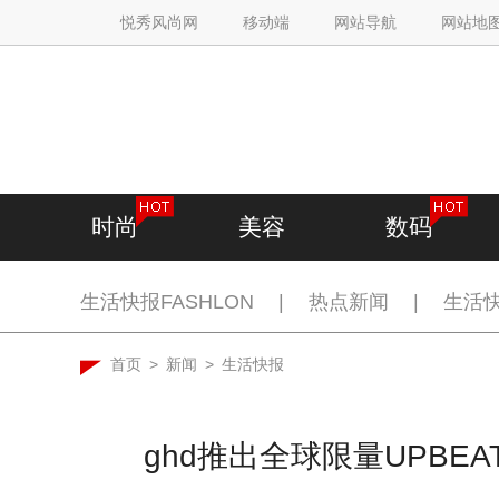
悦秀风尚网
移动端
网站导航
网站地
时尚
美容
数码
生活快报FASHLON
|
热点新闻
|
生活
首页
>
新闻
>
生活快报
ghd推出全球限量UPBE