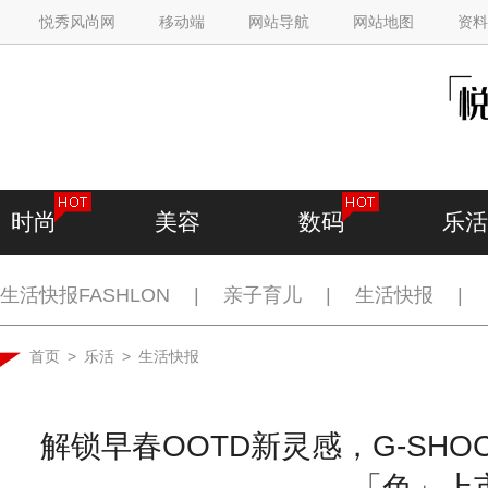
悦秀风尚网
移动端
网站导航
网站地图
资料
时尚
美容
数码
乐活
生活快报FASHLON
|
亲子育儿
|
生活快报
|
首页
>
乐活
>
生活快报
解锁早春OOTD新灵感，G-SHOC
「色」上