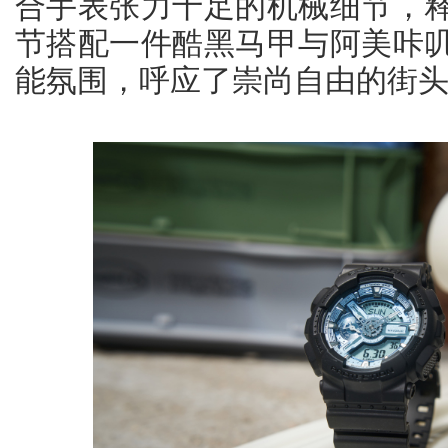
合手表张力十足的机械细节，
节搭配一件酷黑马甲与阿美咔
能氛围，呼应了崇尚自由的街