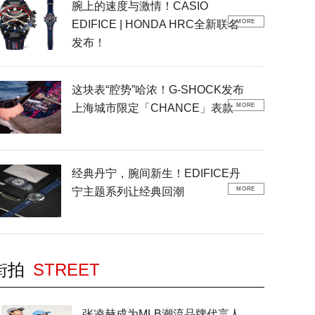
腕上的速度与激情！CASIO
EDIFICE | HONDA HRC全新联名
MORE
发布！
这块表“腔势”哈浓！G-SHOCK发布
上海城市限定「CHANCE」表款
MORE
经典丹宁，腕间新生！EDIFICE丹
宁主题系列让经典回潮
MORE
街拍
STREET
张凌赫成为MLB潮流品牌代言人，