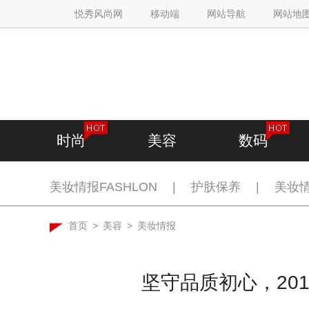
悦秀风尚网
移动端
网站导航
网站地
时尚
美容
数码
美妆情报FASHLON
|
护肤保养
|
美妆
首页
>
美容
>
美妆情报
坚守品质初心，20