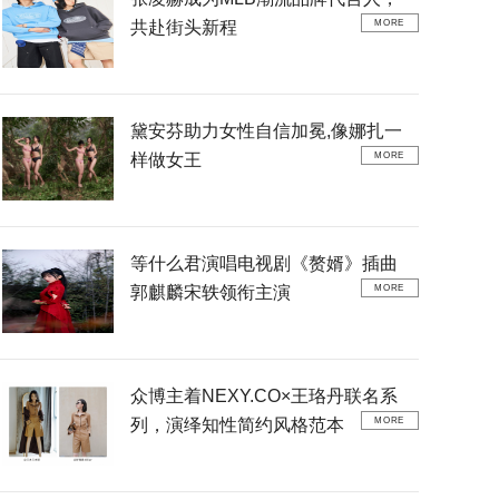
共赴街头新程
MORE
黛安芬助力女性自信加冕,像娜扎一
样做女王
MORE
等什么君演唱电视剧《赘婿》插曲
郭麒麟宋轶领衔主演
MORE
众博主着NEXY.CO×王珞丹联名系
列，演绎知性简约风格范本
MORE