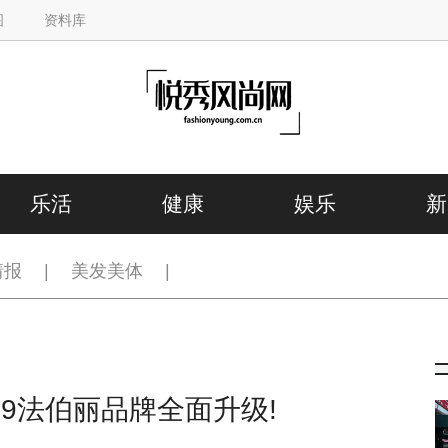
图
资料库
乐活
健康
娱乐
新
情报
|
美发美体
|
19法伯丽品牌全面升级!