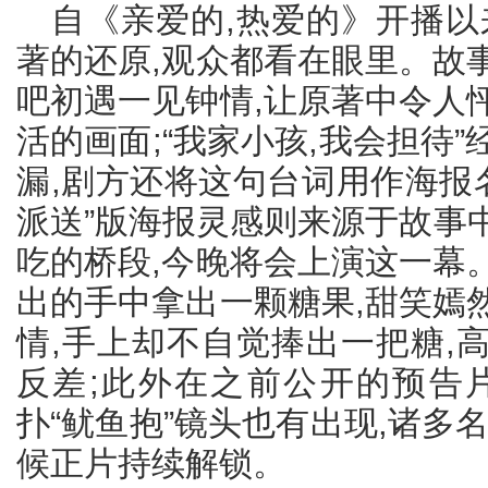
自《亲爱的,热爱的》开播以
著的还原,观众都看在眼里。故
吧初遇一见钟情,让原著中令人
活的画面;“我家小孩,我会担待
漏,剧方还将这句台词用作海报
派送”版海报灵感则来源于故事
吃的桥段,今晚将会上演这一幕
出的手中拿出一颗糖果,甜笑嫣
情,手上却不自觉捧出一把糖,
反差;此外在之前公开的预告
扑“鱿鱼抱”镜头也有出现,诸多
候正片持续解锁。