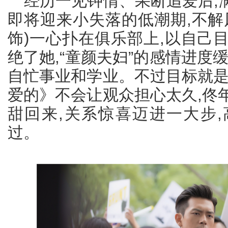
经历一见钟情、果断追爱后,满
即将迎来小失落的低潮期,不解
饰)一心扑在俱乐部上,以自己
绝了她,“童颜夫妇”的感情进度
自忙事业和学业。不过目标就是
爱的》不会让观众担心太久,佟
甜回来,关系惊喜迈进一大步
过。