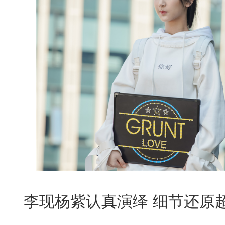
李现杨紫认真演绎 细节还原