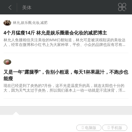


美体
林允,娱乐圈,化妆,减肥
4个月猛瘦14斤 林允是娱乐圈最会化妆的减肥博主
林允人鱼腰相信关注美妆的MM们都知道，林允可是被演戏耽误的美妆达
人，经常在微博和小红书上为大家种草，平价、小众的品牌也应有尽有，
而且超亲和。其实林允还有另一个身份，那就是减
又是一年“露腿季”，告别小粗退，每天1杯果蔬汁，不跑步也
能瘦
现在已经是到了炎热的7月份，这不光是温度升的高，就连太阳也十分的
大，因为天气太过于炎热，所以我们基本上一动一动就是汗流浃背，浑身
被汗粘着，真的是相当的不舒服。夏季其实是名副
电脑版
手机版